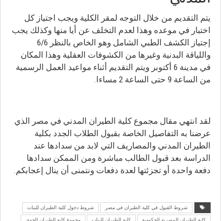
يتم التقديم من خلال التوجه لمقر الكلية ويجب اجتياز كل
اختبار في موعده وهذا لعدم التخلف عن أيا منها وكذلك يجب
إجتياز الكشف الطبي الشامل وهو الخاص بالنظر 6/6
واللياقة البدنية وغيرها من الكشوفات العقلية وهذا المكان
في مدينة 6 أكتوبر ويتم التقديم أثناء مواعيد العمل الرسمية
من الساعة 9 حتى الساعة 2 مساءا.
لقد انتهي مقال مجموع كلية الطيران المدني في مصر الذي
عرضنا به التفاصيل الخاصة بقبول الطلاب الجدد بكلية
الطيران المدني والمصاريف التي لابد من سدادها عند
الدراسة بعد قبول الطالب مباشرة ومن الممكن سدادها
دفعة واحدة أو تجزئتها لعدة دفعات ونتمنى أن ينال إعجابكم.
شروط القبول في كلية الطيران في مصر
شروط دخول كلية الطيران للبنات
كلية الطيران المصرية الحكومية
كلية الطيران للبنات
مجموع كلية الطيران الجوي