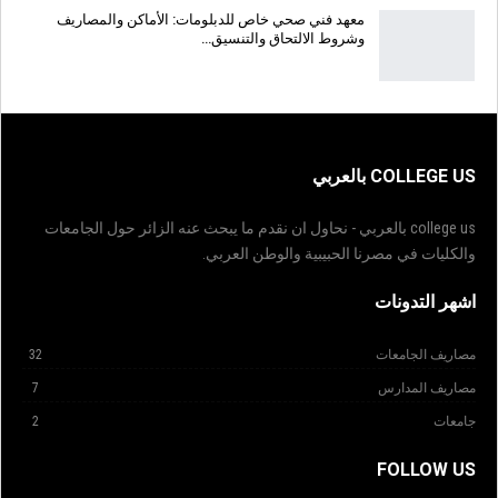
معهد فني صحي خاص للدبلومات: الأماكن والمصاريف
وشروط الالتحاق والتنسيق…
COLLEGE US بالعربي
college us بالعربي - نحاول ان نقدم ما يبحث عنه الزائر حول الجامعات
والكليات في مصرنا الحبيبية والوطن العربي.
اشهر التدونات
مصاريف الجامعات
32
مصاريف المدارس
7
جامعات
2
FOLLOW US